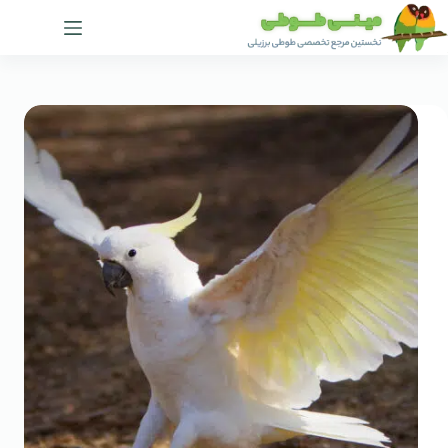
رش
ه
حتوا