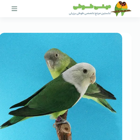
پرش
به
محتوا