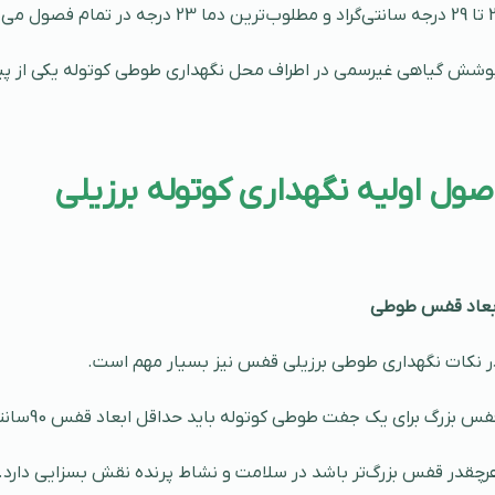
ین دما 23 درجه در تمام فصول می‌باشد.
وشش گیاهی غیرسمی در اطراف محل نگهداری طوطی کوتوله یکی از پی
صول اولیه نگهداری کوتوله برزیلی
بعاد قفس طوطی
ر نکات نگهداری طوطی برزیلی قفس نیز بسیار مهم است.
س بزرگ برای یک جفت طوطی کوتوله باید حداقل ابعاد قفس 90سانتی‌متر طول و عرض 40و ارتفاع 60 سانتی‌متر است .
رچقدر قفس بزرگ‌تر باشد در سلامت و نشاط پرنده نقش بسزایی دارد.