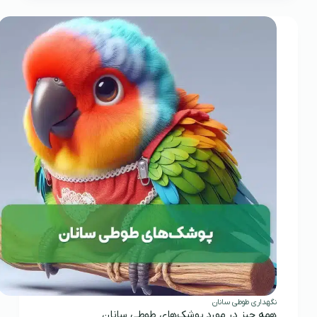
طوطی‌ها:
راهنمای
کامل
برای
حفظ
سلامت
و
زیبایی
پرندگان
نگهداری طوطی سانان
همه چیز در مورد پوشک‌های طوطی سانان