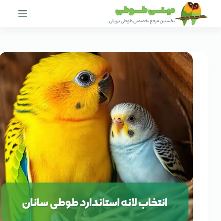
پرش
به
محتوا